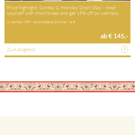
Price highlight: Sunday & Monday Short Stay – treat
yourself with short break and get 15% off on wellness…
1 Nächte / HP / verschiedene Zimmer / p.P.
ab € 145,-
Zum Angebot