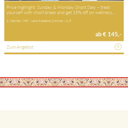
Price highlight: Sunday & Monday Short Stay – treat
yourself with short break and get 15% off on wellness…
1 Nächte / HP / verschiedene Zimmer / p.P.
ab € 145,-
Zum Angebot