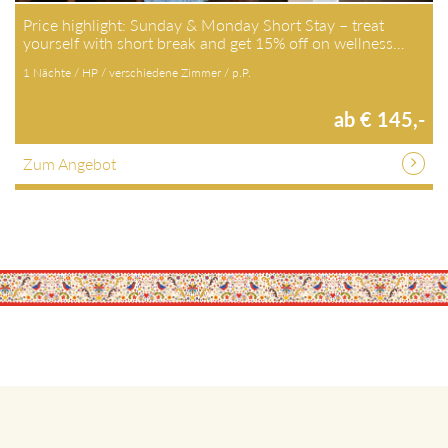
Price highlight: Sunday & Monday Short Stay – treat
yourself with short break and get 15% off on wellness…
1 Nächte / HP / verschiedene Zimmer / p.P.
ab € 145,-
Zum Angebot