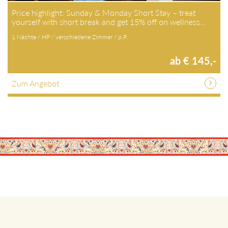
Price highlight: Sunday & Monday Short Stay – treat
yourself with short break and get 15% off on wellness…
1 Nächte / HP / verschiedene Zimmer / p.P.
ab € 145,-
Zum Angebot