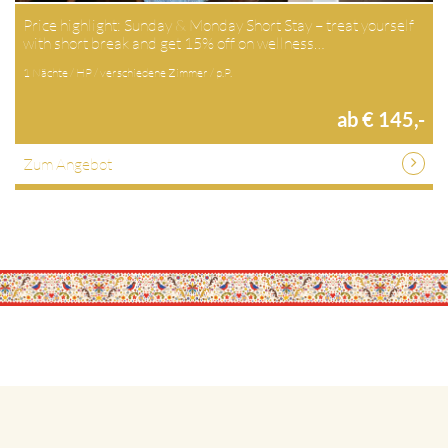
Price highlight: Sunday & Monday Short Stay – treat yourself
with short break and get 15% off on wellness…
1 Nächte / HP / verschiedene Zimmer / p.P.
ab € 145,-
Zum Angebot