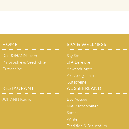
HOME
SPA & WELLNESS
Das JOHANN Team
Sky Spa
Philosophie & Geschichte
SPA-Bereiche
Gutscheine
Anwendungen
Aktivprogramm
Gutscheine
RESTAURANT
AUSSEERLAND
JOHANN Küche
Bad Aussee
Naturschönheiten
Sommer
Winter
Tradition & Brauchtum