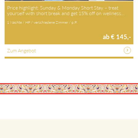
Price highlight: Sunday & Monday Short Stay – treat
yourself with short break and get 15% off on wellness…
1 Nächte / HP / verschiedene Zimmer / p.P.
ab € 145,-
Zum Angebot