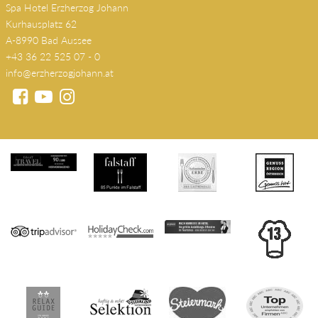
Spa Hotel Erzherzog Johann
Kurhausplatz 62
A-8990 Bad Aussee
+43 36 22 525 07 - 0
info@erzherzogjohann.at