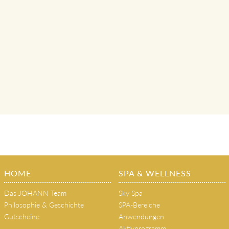
HOME
SPA & WELLNESS
Das JOHANN Team
Sky Spa
Philosophie & Geschichte
SPA-Bereiche
Gutscheine
Anwendungen
Aktivprogramm