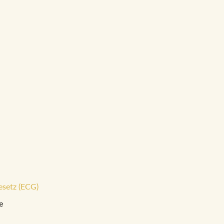
esetz (ECG)
e