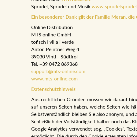
Sprudel, Sprudel und Musik
www.sprudelsprudel
Ein besonderer Dank gilt der Familie Meran, die
Online Distribution
MTS online GmbH
tofisch I villa I verde
Anton Peintner Weg 4
39030 Vintl - Südtirol
Tel. +39 0472 869368
support@mts-online.com
www.mts-online.com
Datenschutzhinweis
Aus rechtlichen Gründen müssen wir darauf hinwe
auf unseren Seiten haben, welche Seiten wie häu
Selbstverständlich bleiben Sie also anonym, und a
Schließlich der Vollständigkeit halber noch das K
Google Analytics verwendet sog. „Cookies“, Tex
ermöglicht. Die durch den Cookie erzeugten Infor