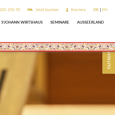
225 250 70
Jetzt buchen
Karriere
DE
EN
S'JOHANN WIRTSHAUS
SEMINARE
AUSSEERLAND
GUTSCHEINE