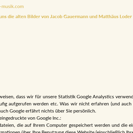
-musik.com
 uns die alten Bilder von Jacob Gauermann und Matthäus Loder z
isen, dass wir für unsere Statistik Google Analystics verwen
fig aufgerufen werden etc. Was wir nicht erfahren (und auch g
uch Google erfährt nichts über Sie persönlich.
leingedruckte von Google Inc.:
tdateien, die auf Ihrem Computer gespeichert werden und die e
mationen über Ihre Benutzung diese Website (einschließlich Ihr