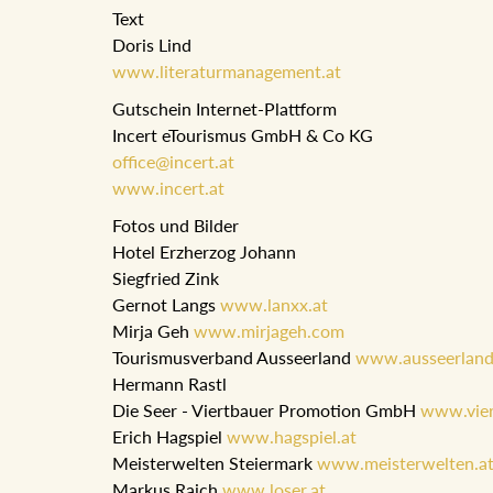
Text
Doris Lind
www.literaturmanagement.at
Gutschein Internet-Plattform
Incert eTourismus GmbH & Co KG
office@incert.at
www.incert.at
Fotos und Bilder
Hotel Erzherzog Johann
Siegfried Zink
Gernot Langs
www.lanxx.at
Mirja Geh
www.mirjageh.com
Tourismusverband Ausseerland
www.ausseerland
Hermann Rastl
Die Seer - Viertbauer Promotion GmbH
www.vier
Erich Hagspiel
www.hagspiel.at
Meisterwelten Steiermark
www.meisterwelten.a
Markus Raich
www.loser.at