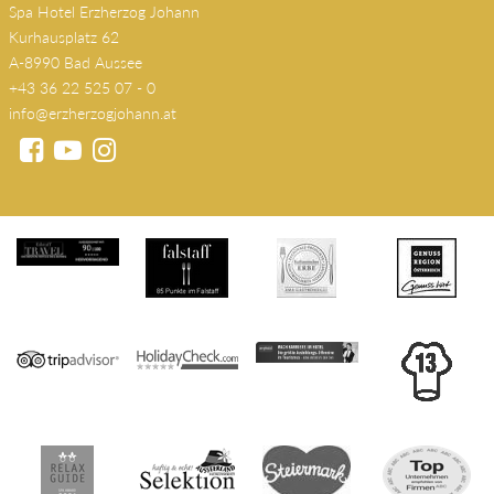
Spa Hotel Erzherzog Johann
Kurhausplatz 62
A-8990 Bad Aussee
+43 36 22 525 07 - 0
info@erzherzogjohann.at