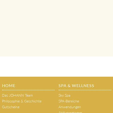
HOME
SPA & WELLNESS
Das JOHANN Team
Sky Spa
Philosophie & Geschichte
SPA-Bereiche
Gutscheine
Anwendungen
Aktivprogramm