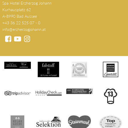
Spa Hotel Erzherzog Johann
Kurhausplatz 62
A-8990 Bad Aussee
+43 36 22 525 07 - 0
info@erzherzogjohann.at