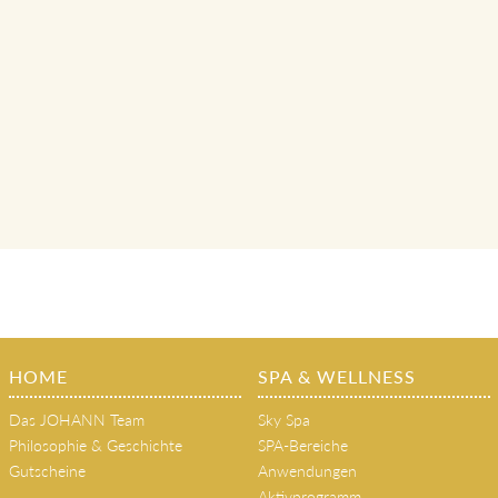
HOME
SPA & WELLNESS
Das JOHANN Team
Sky Spa
Philosophie & Geschichte
SPA-Bereiche
Gutscheine
Anwendungen
Aktivprogramm