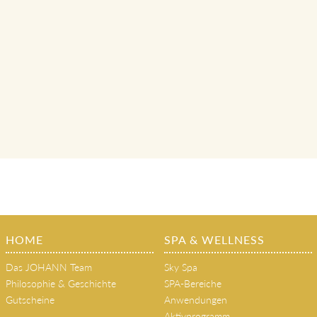
HOME
SPA & WELLNESS
Das JOHANN Team
Sky Spa
Philosophie & Geschichte
SPA-Bereiche
Gutscheine
Anwendungen
Aktivprogramm