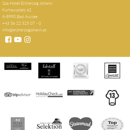
Spa Hotel Erzherzog Johann
Kurhausplatz 62
A-8990 Bad Aussee
+43 36 22 525 07 - 0
info@erzherzogjohann.at