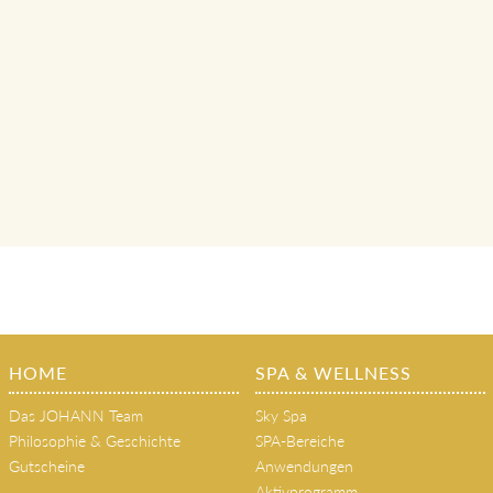
HOME
SPA & WELLNESS
Das JOHANN Team
Sky Spa
Philosophie & Geschichte
SPA-Bereiche
Gutscheine
Anwendungen
Aktivprogramm