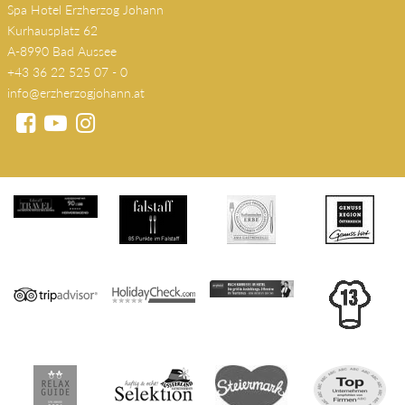
Spa Hotel Erzherzog Johann
Kurhausplatz 62
A-8990 Bad Aussee
+43 36 22 525 07 - 0
info@erzherzogjohann.at