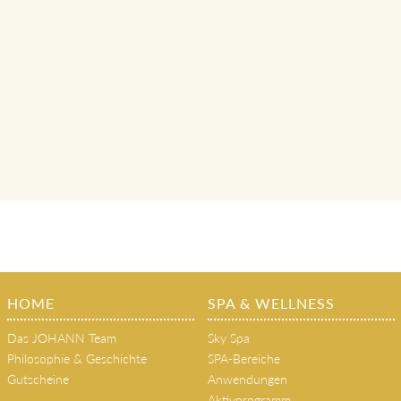
HOME
SPA & WELLNESS
Das JOHANN Team
Sky Spa
Philosophie & Geschichte
SPA-Bereiche
Gutscheine
Anwendungen
Aktivprogramm