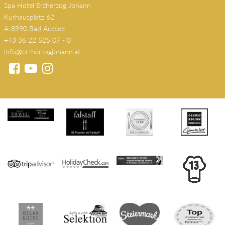
Spa Hotel Erzherzog Johann
Kurhausplatz 62
A-8990 Bad Aussee
+43 36 22 525 07 - 0
info@erzherzogjohann.at