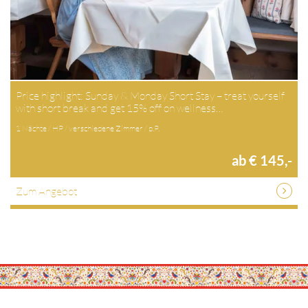
Price highlight: Sunday & Monday Short Stay – treat yourself
with short break and get 15% off on wellness…
1 Nächte / HP / verschiedene Zimmer / p.P.
ab € 145,-
Zum Angebot