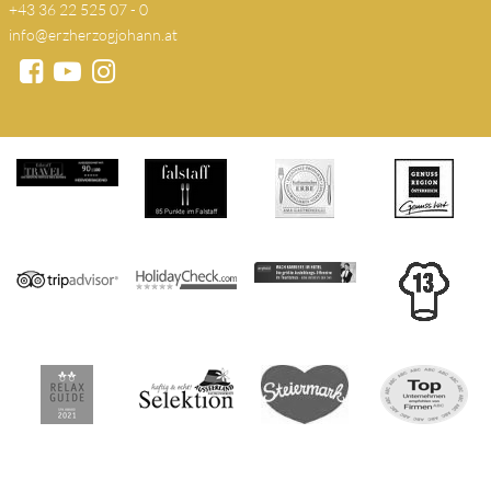
+43 36 22 525 07 - 0
info@erzherzogjohann.at