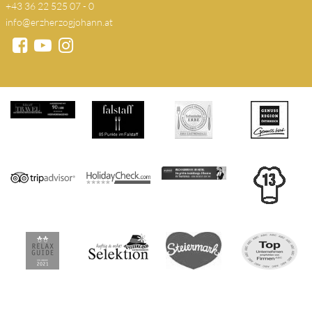
+43 36 22 525 07 - 0
info@erzherzogjohann.at