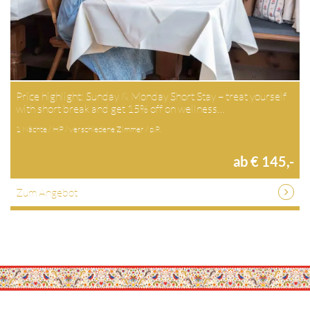
Price highlight: Sunday & Monday Short Stay – treat yourself
with short break and get 15% off on wellness…
1 Nächte / HP / verschiedene Zimmer / p.P.
ab € 145,-
Zum Angebot