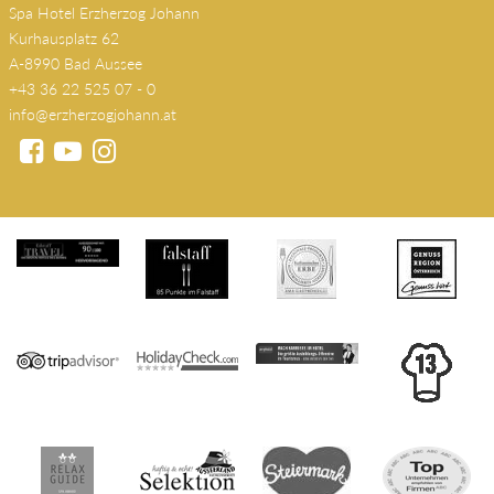
Spa Hotel Erzherzog Johann
Kurhausplatz 62
A-8990 Bad Aussee
+43 36 22 525 07 - 0
info@erzherzogjohann.at