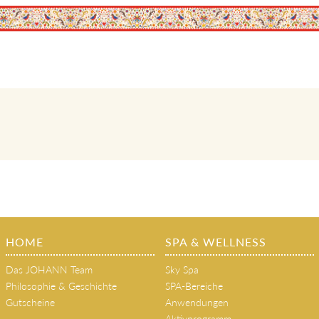
HOME
SPA & WELLNESS
Das JOHANN Team
Sky Spa
Philosophie & Geschichte
SPA-Bereiche
Gutscheine
Anwendungen
Aktivprogramm