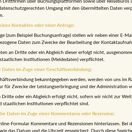
 Drittfirmen über Buchungsplattformen sowie über Reisebüros u
atenschutzgerechten Umgang mit den übermittelten Daten verpfl
n.
ines Kontaktes oder einer Anfrage:
 (zum Beispiel Buchungsanfrage) stellen wir neben einer E-Mai
bezogene Daten zum Zwecke der Bearbeitung der Kontaktaufnah
n an Dritte oder ein Abgleich dieser erfolgt nicht, ausgenomm
aatlichen Institutionen (Meldedaten) verpflichtet.
 Daten im Zuge einer Geschäftsverbindung:
chäftsverbindung bekanntgegeben werden, werden von uns im R
ur für Zwecke der Leistungserbringung und der Administration 
ritte oder ein Abgleich erfolgt nicht, sofern wir nicht zur We
taatlichen Institutionen verpflichtet sind.
che Daten im Zuge einer Kommentares oder Rezension:
n Online-Formular Kommentare und Rezensionen hinterlassen. Be
ie das Datum und die Uhrzeit gespeichert. Durch diese Speicher