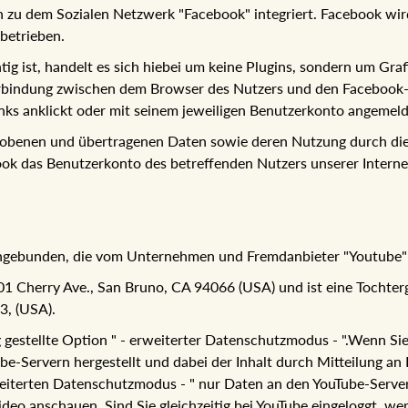
en zu dem Sozialen Netzwerk "Facebook" integriert. Facebook wi
betrieben.
ig ist, handelt es sich hiebei um keine Plugins, sondern um Graf
Verbindung zwischen dem Browser des Nutzers und den Facebook-S
inks anklickt oder mit seinem jeweiligen Benutzerkonto angemelde
rhobenen und übertragenen Daten sowie deren Nutzung durch die
ook das Benutzerkonto des betreffenden Nutzers unserer Interne
 eingebunden, die vom Unternehmen und Fremdanbieter "Youtube
 Cherry Ave., San Bruno, CA 94066 (USA) und ist eine Tochterge
, (USA).
gestellte Option " - erweiterter Datenschutzmodus - ".Wenn Sie 
e-Servern hergestellt und dabei der Inhalt durch Mitteilung an I
eiterten Datenschutzmodus - " nur Daten an den YouTube-Server
ideo anschauen. Sind Sie gleichzeitig bei YouTube eingeloggt, w