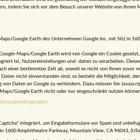
ern, indem Sie sich vor dem Besuch unserer Website von Ihrem 
e-Maps/Google Earth des Unternehmen Google Inc. mit Sitz in 1
oogle-Maps/Google Earth wird von Google ein Cookie gesetzt, um
ert ist, Nutzereinstellungen und -daten zu verarbeiten. Dieses 
ach einer bestimmten Zeit ab, soweit es nicht von Ihnen zuvor m
r Daten nicht einverstanden sind, so besteht die Möglichkeit, 
 von Daten an Google zu verhindern. Dazu müssen Sie Javascrip
le-Maps/Google Earth nicht oder nur eingeschränkt nutzen können
Nutzungsbedingungen)
reCaptcha" integriert, um Eingabeformulare vor Spam und unbefu
 in 1600 Amphitheatre Parkway, Mountain View, CA 94043, (USA