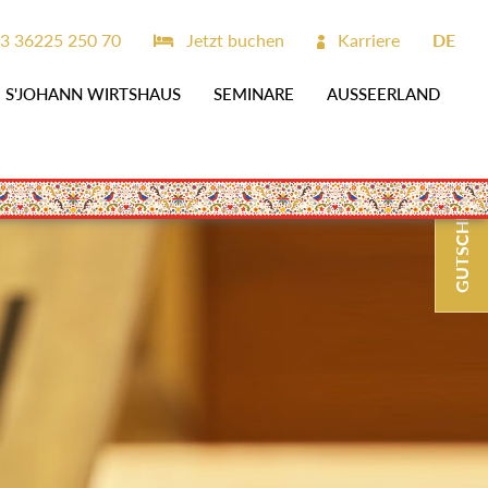
3 36225 250 70
Jetzt buchen
Karriere
DE
S'JOHANN WIRTSHAUS
SEMINARE
AUSSEERLAND
GUTSCHEINE