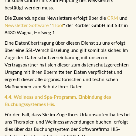
sogenannten "Double Opt In" der Zusendung des
Newsletters zugestimmt haben. Dies erfolgt in der Form,
dass zunächst eine Einwilligung per E-Mail mit setzen
eines Hacken auf OK übermittelt wird und in weiterer Folge
der rückübersandte Link zum Empfang des Newsletters
bestätigt werden muss.
Die Zusendung des Newsletters erfolgt über die
CRM
und
Newsletter Software
"
1Tool
" der Körbler GmbH mit Sitz in
8430 Wagna, Hofweg 1.
Eine Datenübertragung über diesen Dienst zu uns erfolgt
über eine SSL-Verschlüsselung und gilt somit als sicher.
Im Zuge der Datenschutzvereinbarung mit unserem
Vertragspartner hat sich dieser zum datenschutzgerechten
Umgang mit Ihren übermittelten Daten verpflichtet und
ergreift dieser alle organisatorischen und technischen
Maßnahmen zum Schutz Ihrer Daten.
4.4. Wellness und Spa-Programm, Einbindung des
Buchungssystemes His.