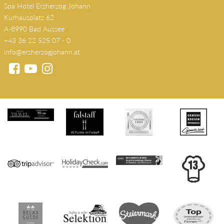
SPA & WELLNESS
Restaurant
s'JOHANN Wirtshaus
SEMINARE
AUSSEERLAND
Kontakt
KONTAKT
Spa Hotel Erzherzog Johann
Kurhausplatz 62
A-8990 Bad Aussee
+43 36 22 525 07 - 0
info@erzherzogjohann.at