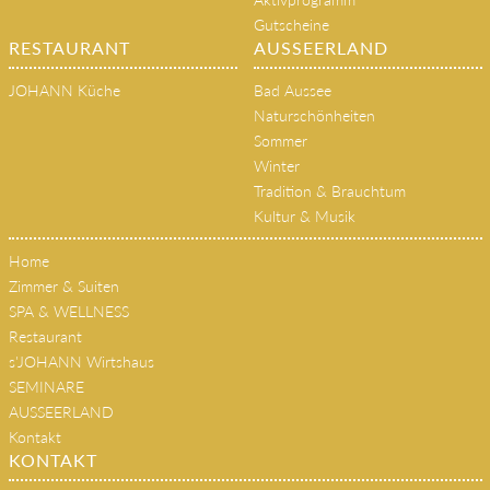
HOME
SPA & WELLNESS
Das JOHANN Team
Sky Spa
Philosophie & Geschichte
SPA-Bereiche
Gutscheine
Anwendungen
Aktivprogramm
Gutscheine
RESTAURANT
AUSSEERLAND
JOHANN Küche
Bad Aussee
Naturschönheiten
Sommer
Winter
Tradition & Brauchtum
Kultur & Musik
Home
Zimmer & Suiten