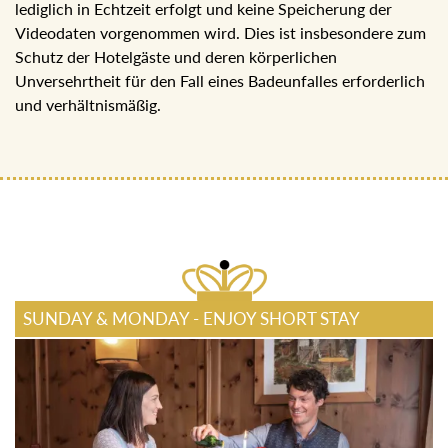
zum Schutz der gespeicherten Daten vorgenommen.
Aufgrund Gefährdungspotential bzw. zum Schutz von
Eigentum des Hotel Erzherzog Johann sowie seiner Gäste
ist eine derartige Videoüberwachung jedenfalls als
verhältnismäßig anzusehen.
Weiters wird eine Überwachung des Beckenbereiches im
Sky Spa (5.Stock) vorgenommen, wobei eine
Überwachung lediglich in Echtzeit erfolgt und keine
Speicherung der Videodaten vorgenommen wird. Dies ist
insbesondere zum Schutz der Hotelgäste und deren
körperlichen Unversehrtheit für den Fall eines
Badeunfalles erforderlich und verhältnismäßig.