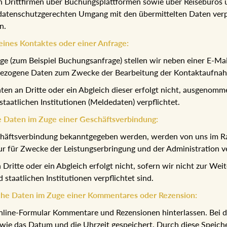
 Drittfirmen über Buchungsplattformen sowie über Reisebüros u
atenschutzgerechten Umgang mit den übermittelten Daten verpfl
n.
ines Kontaktes oder einer Anfrage:
 (zum Beispiel Buchungsanfrage) stellen wir neben einer E-Mai
bezogene Daten zum Zwecke der Bearbeitung der Kontaktaufnah
n an Dritte oder ein Abgleich dieser erfolgt nicht, ausgenomm
aatlichen Institutionen (Meldedaten) verpflichtet.
 Daten im Zuge einer Geschäftsverbindung:
chäftsverbindung bekanntgegeben werden, werden von uns im R
ur für Zwecke der Leistungserbringung und der Administration 
ritte oder ein Abgleich erfolgt nicht, sofern wir nicht zur We
taatlichen Institutionen verpflichtet sind.
che Daten im Zuge einer Kommentares oder Rezension:
n Online-Formular Kommentare und Rezensionen hinterlassen. Be
ie das Datum und die Uhrzeit gespeichert. Durch diese Speicher