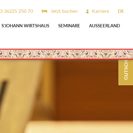
3 36225 250 70
Jetzt buchen
Karriere
DE
S'JOHANN WIRTSHAUS
SEMINARE
AUSSEERLAND
GUTSCHEINE