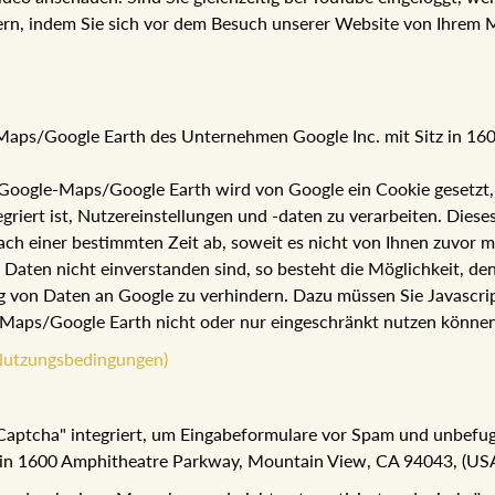
ern, indem Sie sich vor dem Besuch unserer Website von Ihrem 
e-Maps/Google Earth des Unternehmen Google Inc. mit Sitz in 1
oogle-Maps/Google Earth wird von Google ein Cookie gesetzt, um
ert ist, Nutzereinstellungen und -daten zu verarbeiten. Dieses 
ach einer bestimmten Zeit ab, soweit es nicht von Ihnen zuvor m
r Daten nicht einverstanden sind, so besteht die Möglichkeit, 
 von Daten an Google zu verhindern. Dazu müssen Sie Javascrip
le-Maps/Google Earth nicht oder nur eingeschränkt nutzen können
Nutzungsbedingungen)
reCaptcha" integriert, um Eingabeformulare vor Spam und unbefu
 in 1600 Amphitheatre Parkway, Mountain View, CA 94043, (USA