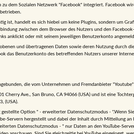
en zu dem Sozialen Netzwerk "Facebook" integriert. Facebook wi
betrieben.
ig ist, handelt es sich hiebei um keine Plugins, sondern um Graf
Verbindung zwischen dem Browser des Nutzers und den Facebook-S
inks anklickt oder mit seinem jeweiligen Benutzerkonto angemelde
rhobenen und übertragenen Daten sowie deren Nutzung durch die
ook das Benutzerkonto des betreffenden Nutzers unserer Interne
 eingebunden, die vom Unternehmen und Fremdanbieter "Youtube
 Cherry Ave., San Bruno, CA 94066 (USA) und ist eine Tochterge
, (USA).
gestellte Option " - erweiterter Datenschutzmodus - ".Wenn Sie 
e-Servern hergestellt und dabei der Inhalt durch Mitteilung an I
eiterten Datenschutzmodus - " nur Daten an den YouTube-Server
ideo anschauen. Sind Sie gleichzeitig bei YouTube eingeloggt, w