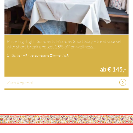
Price highlight: Sunday & Monday Short Stay – treat yourself
with short break and get 15% off on wellness…
1 Nächte / HP / verschiedene Zimmer / p.P.
ab € 145,-
Zum Angebot