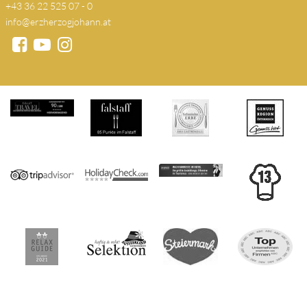
+43 36 22 525 07 - 0
info@erzherzogjohann.at