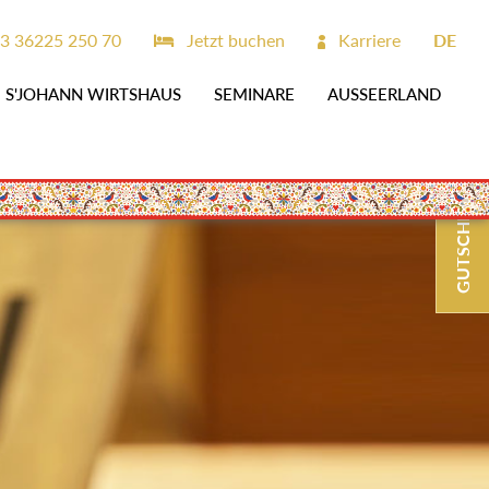
3 36225 250 70
Jetzt buchen
Karriere
DE
S'JOHANN WIRTSHAUS
SEMINARE
AUSSEERLAND
GUTSCHEINE