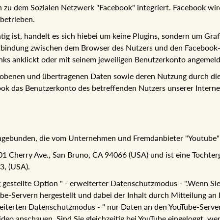
en zu dem Sozialen Netzwerk "Facebook" integriert. Facebook wi
betrieben.
ig ist, handelt es sich hiebei um keine Plugins, sondern um Graf
Verbindung zwischen dem Browser des Nutzers und den Facebook-S
inks anklickt oder mit seinem jeweiligen Benutzerkonto angemelde
rhobenen und übertragenen Daten sowie deren Nutzung durch die
ook das Benutzerkonto des betreffenden Nutzers unserer Interne
 eingebunden, die vom Unternehmen und Fremdanbieter "Youtube
 Cherry Ave., San Bruno, CA 94066 (USA) und ist eine Tochterge
, (USA).
gestellte Option " - erweiterter Datenschutzmodus - ".Wenn Sie 
e-Servern hergestellt und dabei der Inhalt durch Mitteilung an I
eiterten Datenschutzmodus - " nur Daten an den YouTube-Server
ideo anschauen. Sind Sie gleichzeitig bei YouTube eingeloggt, w