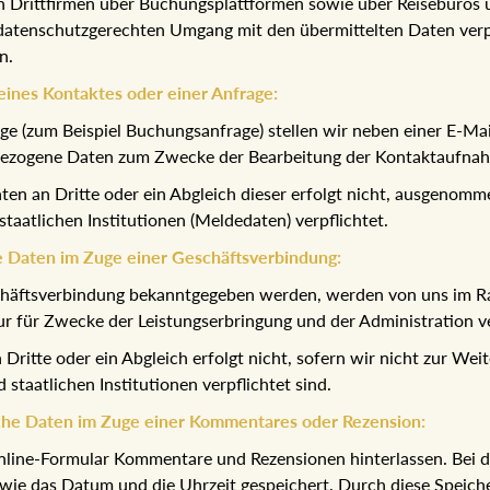
 Drittfirmen über Buchungsplattformen sowie über Reisebüros u
atenschutzgerechten Umgang mit den übermittelten Daten verpfl
n.
ines Kontaktes oder einer Anfrage:
 (zum Beispiel Buchungsanfrage) stellen wir neben einer E-Mai
bezogene Daten zum Zwecke der Bearbeitung der Kontaktaufnah
n an Dritte oder ein Abgleich dieser erfolgt nicht, ausgenomm
aatlichen Institutionen (Meldedaten) verpflichtet.
 Daten im Zuge einer Geschäftsverbindung:
chäftsverbindung bekanntgegeben werden, werden von uns im R
ur für Zwecke der Leistungserbringung und der Administration 
ritte oder ein Abgleich erfolgt nicht, sofern wir nicht zur We
taatlichen Institutionen verpflichtet sind.
che Daten im Zuge einer Kommentares oder Rezension:
n Online-Formular Kommentare und Rezensionen hinterlassen. Be
ie das Datum und die Uhrzeit gespeichert. Durch diese Speicher