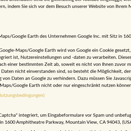
ern, indem Sie sich vor dem Besuch unserer Website von Ihrem 
e-Maps/Google Earth des Unternehmen Google Inc. mit Sitz in 1
oogle-Maps/Google Earth wird von Google ein Cookie gesetzt, um
ert ist, Nutzereinstellungen und -daten zu verarbeiten. Dieses 
ach einer bestimmten Zeit ab, soweit es nicht von Ihnen zuvor m
r Daten nicht einverstanden sind, so besteht die Möglichkeit, 
 von Daten an Google zu verhindern. Dazu müssen Sie Javascrip
le-Maps/Google Earth nicht oder nur eingeschränkt nutzen können
Nutzungsbedingungen)
reCaptcha" integriert, um Eingabeformulare vor Spam und unbefu
 in 1600 Amphitheatre Parkway, Mountain View, CA 94043, (USA