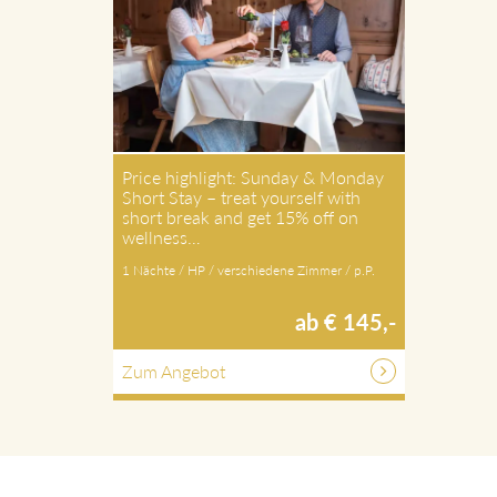
Price highlight: Sunday & Monday
Short Stay – treat yourself with
short break and get 15% off on
wellness…
1 Nächte / HP / verschiedene Zimmer / p.P.
ab € 145,-
Zum Angebot