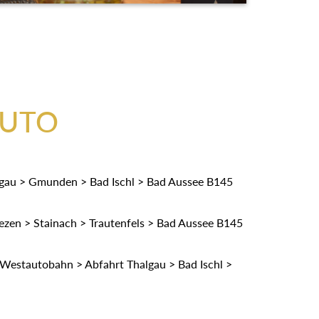
AUTO
gau > Gmunden > Bad Ischl > Bad Aussee B145
zen > Stainach > Trautenfels > Bad Aussee B145
Westautobahn > Abfahrt Thalgau > Bad Ischl >