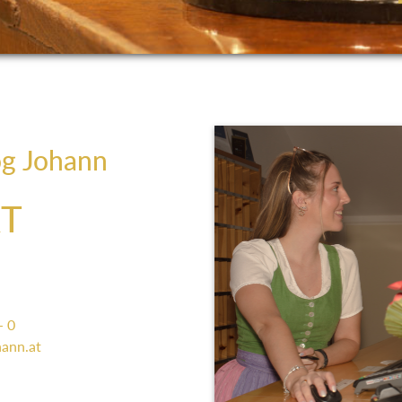
og Johann
T
- 0
ann.at