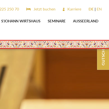
225 250 70
Jetzt buchen
Karriere
DE
EN
S'JOHANN WIRTSHAUS
SEMINARE
AUSSEERLAND
GUTSCHEINE