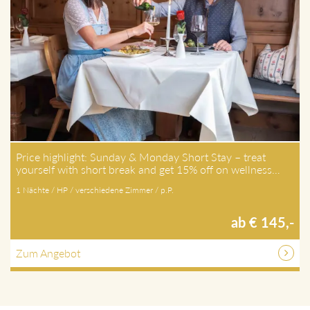
Price highlight: Sunday & Monday Short Stay – treat
yourself with short break and get 15% off on wellness…
1 Nächte / HP / verschiedene Zimmer / p.P.
ab € 145,-
Zum Angebot