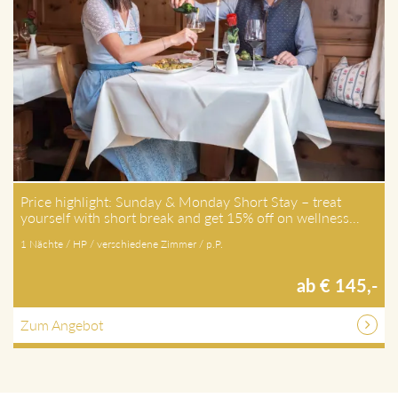
Price highlight: Sunday & Monday Short Stay – treat
yourself with short break and get 15% off on wellness…
1 Nächte / HP / verschiedene Zimmer / p.P.
ab € 145,-
Zum Angebot