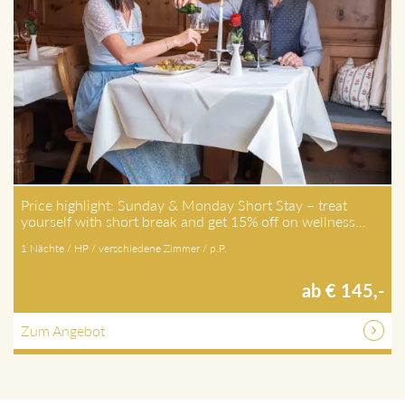
Price highlight: Sunday & Monday Short Stay – treat
yourself with short break and get 15% off on wellness…
1 Nächte / HP / verschiedene Zimmer / p.P.
ab € 145,-
Zum Angebot