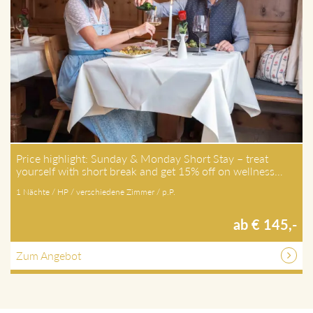
Price highlight: Sunday & Monday Short Stay – treat
yourself with short break and get 15% off on wellness…
1 Nächte / HP / verschiedene Zimmer / p.P.
ab € 145,-
Zum Angebot