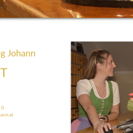
og Johann
T
 0
ann.at