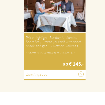
Price highlight: Sunday & Monday
Short Stay – treat yourself with short
break and get 15% off on wellness…
1 Nächte / HP / verschiedene Zimmer / p.P.
ab € 145,-
Zum Angebot