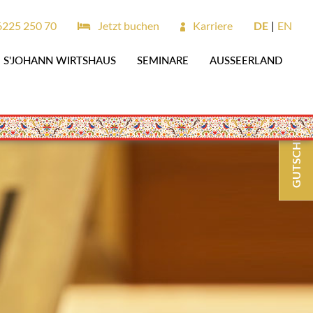
6225 250 70
Jetzt buchen
Karriere
DE
EN
S'JOHANN WIRTSHAUS
SEMINARE
AUSSEERLAND
GUTSCHEINE