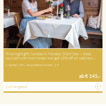
Price highlight: Sunday & Monday Short Stay – treat
yourself with short break and get 15% off on wellness…
1 Nächte / HP / verschiedene Zimmer / p.P.
ab € 145,-
Zum Angebot