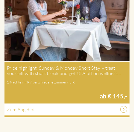
Price highlight: Sunday & Monday Short Stay – treat
yourself with short break and get 15% off on wellness…
1 Nächte / HP / verschiedene Zimmer / p.P.
ab € 145,-
Zum Angebot