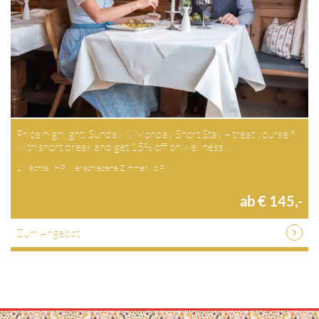
Price highlight: Sunday & Monday Short Stay – treat yourself
with short break and get 15% off on wellness…
1 Nächte / HP / verschiedene Zimmer / p.P.
ab € 145,-
Zum Angebot