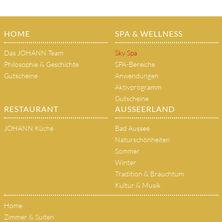
HOME
SPA & WELLNESS
Das JOHANN Team
Sky Spa
Philosophie & Geschichte
SPA-Bereiche
Gutscheine
Anwendungen
Aktivprogramm
Gutscheine
RESTAURANT
AUSSEERLAND
JOHANN Küche
Bad Aussee
Naturschönheiten
Sommer
Winter
Tradition & Brauchtum
Kultur & Musik
Home
Zimmer & Suiten