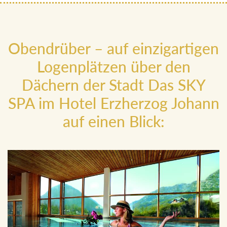
Obendrüber – auf einzigartigen
Logenplätzen über den
Dächern der Stadt Das SKY
SPA im Hotel Erzherzog Johann
auf einen Blick: