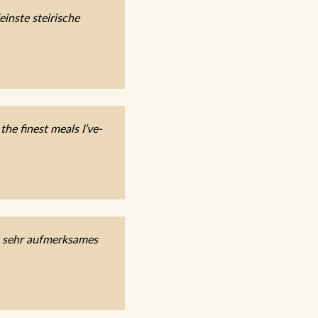
inste steirische
he finest meals I’ve-
, sehr aufmerksames