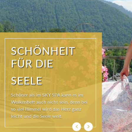
WIR SIND
FRISCH UND
MUNTER!
Ist der Körper in Bewegung, kann die
Seele besser baumeln. Das Hotel
Erzherzog Johann bietet dafür täglich
das FIT- und MENTAL-Programm.
Zurück
Weiter