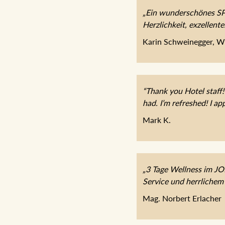
„Ein wunderschönes SPA
Herzlichkeit, exzellent
Karin Schweinegger, W
“Thank you Hotel staff!
had. I’m refreshed! I app
Mark K.
„3 Tage Wellness im J
Service und herrlichem
Mag. Norbert Erlacher