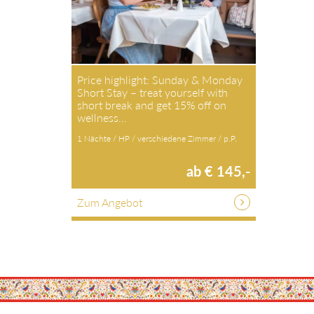
Price highlight: Sunday & Monday
Short Stay – treat yourself with
short break and get 15% off on
wellness…
1 Nächte / HP / verschiedene Zimmer / p.P.
ab € 145,-
Zum Angebot