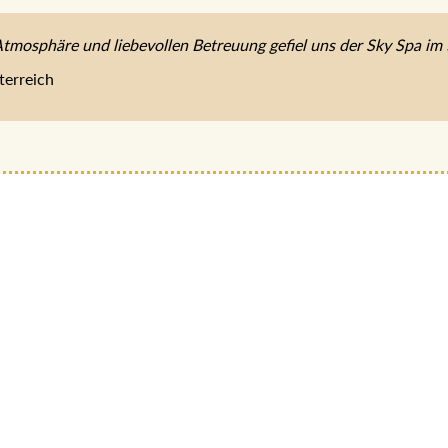
Atmosphäre und liebevollen Betreuung gefiel uns der Sky Spa im 
terreich