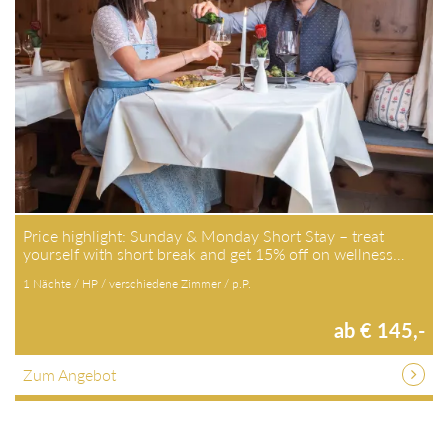
Price highlight: Sunday & Monday Short Stay – treat
yourself with short break and get 15% off on wellness…
1 Nächte / HP / verschiedene Zimmer / p.P.
ab € 145,-
Zum Angebot