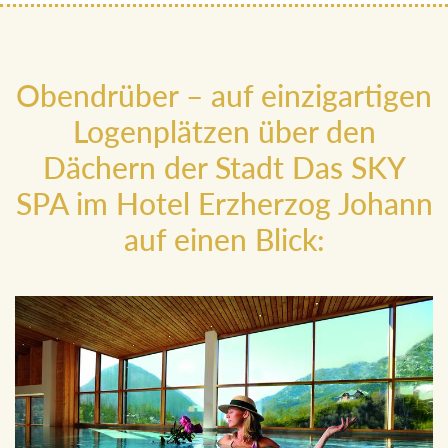
Obendrüber – auf einzigartigen
Logenplätzen über den
Dächern der Stadt Das SKY
SPA im Hotel Erzherzog Johann
auf einen Blick: