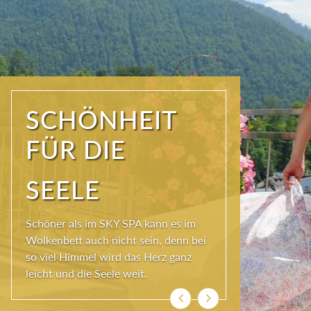
WIR SIND
FRISCH UND
MUNTER!
Ist der Körper in Bewegung, kann die
Seele besser baumeln. Das Hotel
Erzherzog Johann bietet dafür täglich
das FIT- und MENTAL-Programm.
Zurück
Weiter