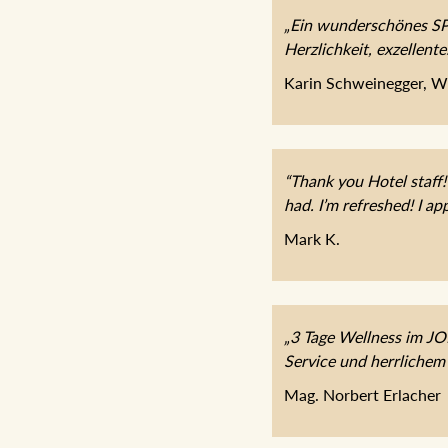
„Ein wunderschönes SPA
Herzlichkeit, exzellent
Karin Schweinegger, W
“Thank you Hotel staff!
had. I’m refreshed! I app
Mark K.
„3 Tage Wellness im J
Service und herrlichem
Mag. Norbert Erlacher