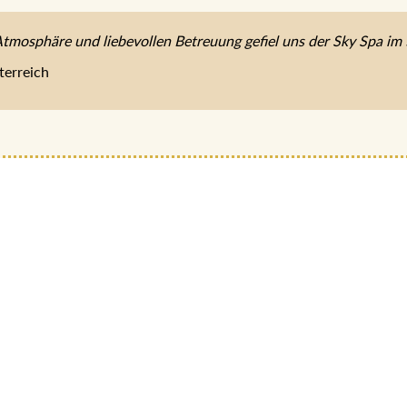
Atmosphäre und liebevollen Betreuung gefiel uns der Sky Spa im 
terreich