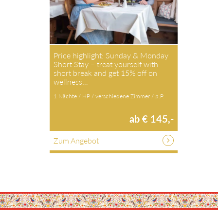
Price highlight: Sunday & Monday
Short Stay – treat yourself with
short break and get 15% off on
wellness…
1 Nächte / HP / verschiedene Zimmer / p.P.
ab € 145,-
Zum Angebot