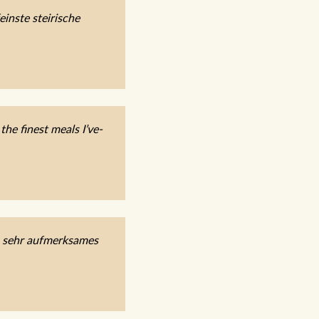
inste steirische
he finest meals I’ve-
, sehr aufmerksames