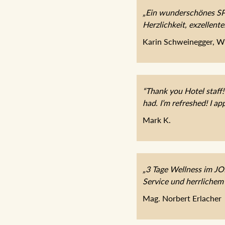
„Ein wunderschönes SPA
Herzlichkeit, exzellent
Karin Schweinegger, W
“Thank you Hotel staff!
had. I’m refreshed! I app
Mark K.
„3 Tage Wellness im J
Service und herrlichem
Mag. Norbert Erlacher