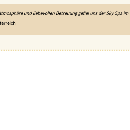
Atmosphäre und liebevollen Betreuung gefiel uns der Sky Spa im 
terreich