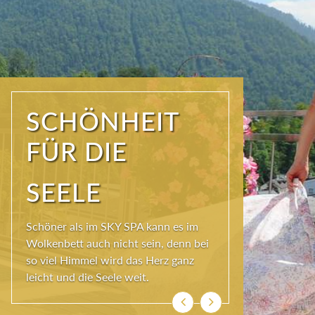
WIR SIND
FRISCH UND
MUNTER!
Ist der Körper in Bewegung, kann die
Seele besser baumeln. Das Hotel
Erzherzog Johann bietet dafür täglich
das FIT- und MENTAL-Programm.
Zurück
Weiter