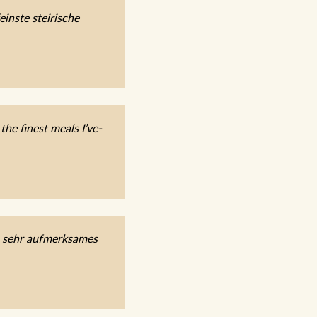
inste steirische
he finest meals I’ve-
, sehr aufmerksames