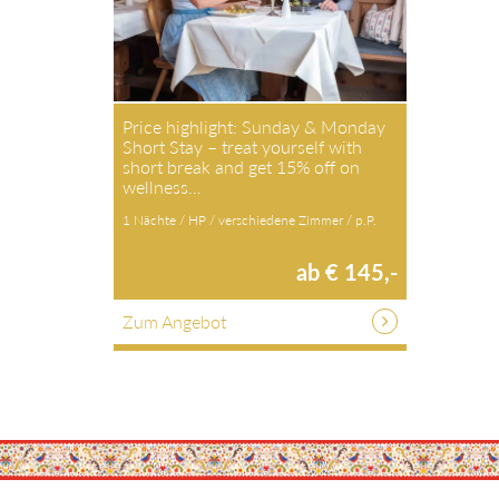
Price highlight: Sunday & Monday
Short Stay – treat yourself with
short break and get 15% off on
wellness…
1 Nächte / HP / verschiedene Zimmer / p.P.
ab € 145,-
Zum Angebot