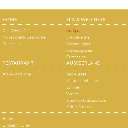
HOME
SPA & WELLNESS
Das JOHANN Team
Sky Spa
Philosophie & Geschichte
SPA-Bereiche
Gutscheine
Anwendungen
Aktivprogramm
Gutscheine
RESTAURANT
AUSSEERLAND
JOHANN Küche
Bad Aussee
Naturschönheiten
Sommer
Winter
Tradition & Brauchtum
Kultur & Musik
Home
Zimmer & Suiten