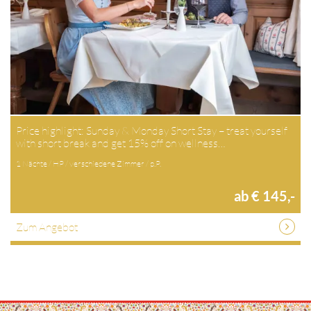
Price highlight: Sunday & Monday Short Stay – treat yourself
with short break and get 15% off on wellness…
1 Nächte / HP / verschiedene Zimmer / p.P.
ab € 145,-
Zum Angebot