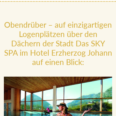
Obendrüber – auf einzigartigen
Logenplätzen über den
Dächern der Stadt Das SKY
SPA im Hotel Erzherzog Johann
auf einen Blick: