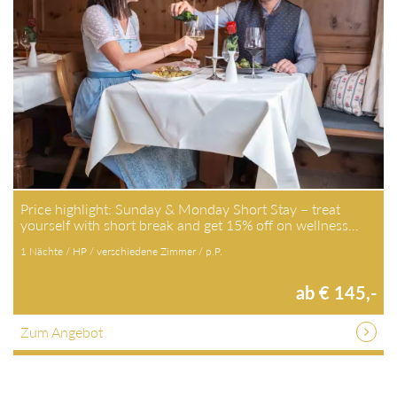
Price highlight: Sunday & Monday Short Stay – treat
yourself with short break and get 15% off on wellness…
1 Nächte / HP / verschiedene Zimmer / p.P.
ab € 145,-
Zum Angebot