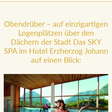
Obendrüber – auf einzigartigen
Logenplätzen über den
Dächern der Stadt Das SKY
SPA im Hotel Erzherzog Johann
auf einen Blick: