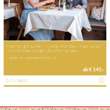
Price highlight: Sunday & Monday Short Stay – treat yourself
with short break and get 15% off on wellness…
1 Nächte / HP / verschiedene Zimmer / p.P.
ab € 145,-
Zum Angebot