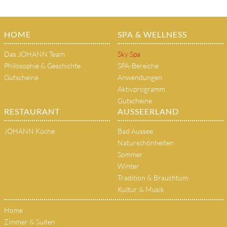
HOME
SPA & WELLNESS
Das JOHANN Team
Sky Spa
Philosophie & Geschichte
SPA-Bereiche
Gutscheine
Anwendungen
Aktivprogramm
Gutscheine
RESTAURANT
AUSSEERLAND
JOHANN Küche
Bad Aussee
Naturschönheiten
Sommer
Winter
Tradition & Brauchtum
Kultur & Musik
Home
Zimmer & Suiten