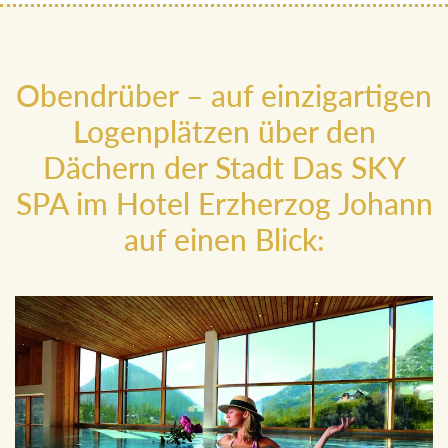
Obendrüber – auf einzigartigen
Logenplätzen über den
Dächern der Stadt Das SKY
SPA im Hotel Erzherzog Johann
auf einen Blick: