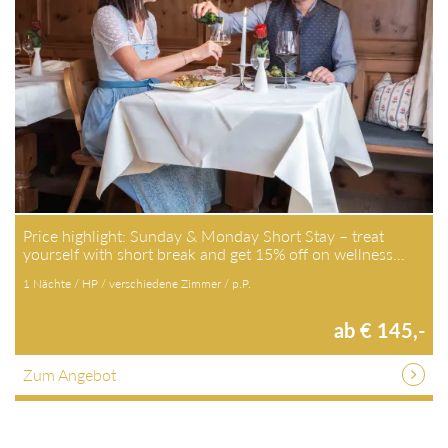
Price highlight: Sunday & Monday Short Stay – treat
yourself with short break and get 15% off on wellness…
1 Nächte / HP / verschiedene Zimmer / p.P.
ab € 145,-
Zum Angebot