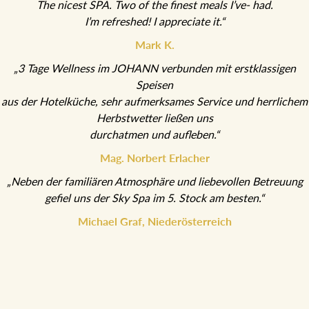
“Thank you Hotel staff! This was my best hotel experience ever.
The nicest SPA. Two of the finest meals I’ve- had.
I’m refreshed! I appreciate it.“
Mark K.
„3 Tage Wellness im JOHANN verbunden mit erstklassigen
Speisen
aus der Hotelküche, sehr aufmerksames Service und
herrlichem Herbstwetter ließen uns
durchatmen und aufleben.“
Mag. Norbert Erlacher
„Neben der familiären Atmosphäre und liebevollen Betreuung
gefiel uns der Sky Spa im 5. Stock am besten.“
Michael Graf, Niederösterreich