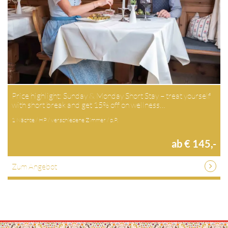
Price highlight: Sunday & Monday Short Stay – treat yourself
with short break and get 15% off on wellness…
1 Nächte / HP / verschiedene Zimmer / p.P.
ab € 145,-
Zum Angebot