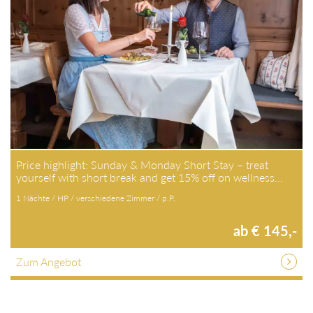
Price highlight: Sunday & Monday Short Stay – treat
yourself with short break and get 15% off on wellness…
1 Nächte / HP / verschiedene Zimmer / p.P.
ab € 145,-
Zum Angebot