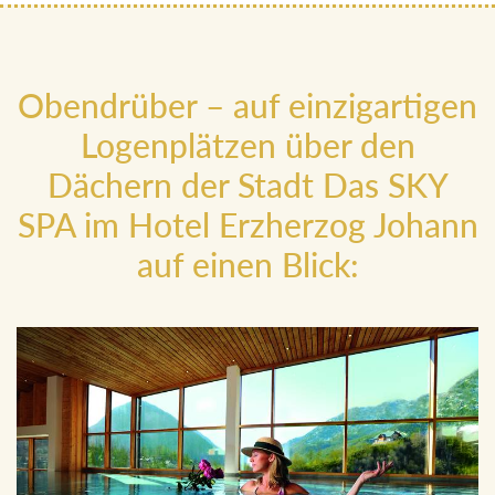
Obendrüber – auf einzigartigen
Logenplätzen über den
Dächern der Stadt Das SKY
SPA im Hotel Erzherzog Johann
auf einen Blick: