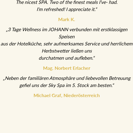
“Thank you Hotel staff! This was my best hotel experience ever.
The nicest SPA. Two of the finest meals I’ve- had.
I’m refreshed! I appreciate it.“
Mark K.
„3 Tage Wellness im JOHANN verbunden mit erstklassigen
Speisen
aus der Hotelküche, sehr aufmerksames Service und
herrlichem Herbstwetter ließen uns
durchatmen und aufleben.“
Mag. Norbert Erlacher
„Neben der familiären Atmosphäre und liebevollen Betreuung
gefiel uns der Sky Spa im 5. Stock am besten.“
Michael Graf, Niederösterreich