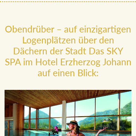
Obendrüber – auf einzigartigen
Logenplätzen über den
Dächern der Stadt Das SKY
SPA im Hotel Erzherzog Johann
auf einen Blick: