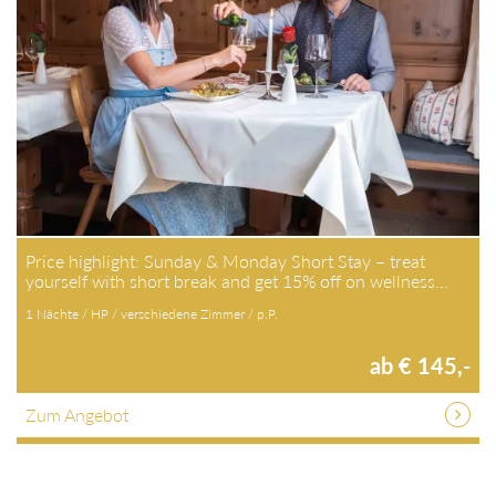
Price highlight: Sunday & Monday Short Stay – treat
yourself with short break and get 15% off on wellness…
1 Nächte / HP / verschiedene Zimmer / p.P.
ab € 145,-
Zum Angebot