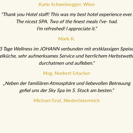
“Thank you Hotel staff! This was my best hotel experience ever.
The nicest SPA. Two of the finest meals I’ve- had.
I’m refreshed! I appreciate it.“
Mark K.
„3 Tage Wellness im JOHANN verbunden mit erstklassigen Speisen
Hotelküche, sehr aufmerksames Service und herrlichem Herbstwetter l
durchatmen und aufleben.“
Mag. Norbert Erlacher
„Neben der familiären Atmosphäre und liebevollen Betreuung
gefiel uns der Sky Spa im 5. Stock am besten.“
Michael Graf, Niederösterreich