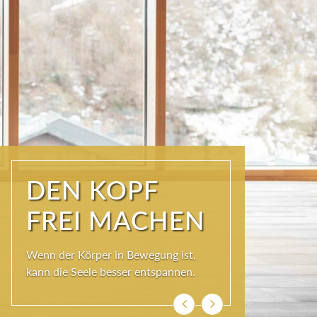
ÜBER DEN
DÄCHERN DER
KURSTADT
Schöner als im SKY SPA kann es im
Wolkenbett auch nicht sein, denn bei
so viel Himmel wird das Herz ganz
leicht und die Seele weit.
Zurück
Weiter