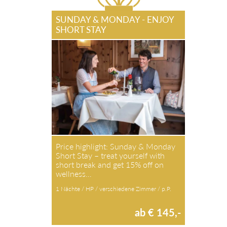
SUNDAY & MONDAY - ENJOY
SHORT STAY
Price highlight: Sunday & Monday
Short Stay – treat yourself with short
break and get 15% off on wellness…
1 Nächte / HP / verschiedene Zimmer / p.P.
ab € 145,-
Zum Angebot