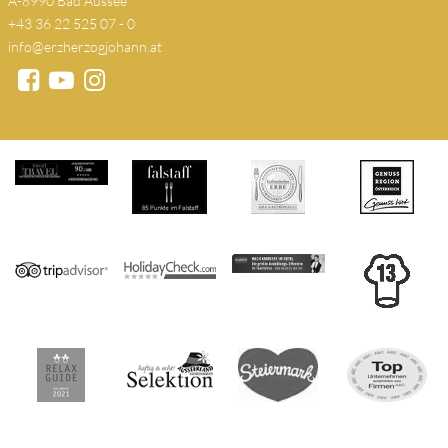
A-8990 Bad Aussee
+43 36 22 525 07 - 0
info@erzherzogjohann.at