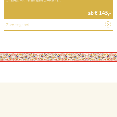
1 Nächte / HP / verschiedene Zimmer / p.P.
ab € 145,-
Zum Angebot