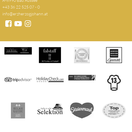
A-8990 Bad Aussee
+43 36 22 525 07 - 0
info@erzherzogjohann.at