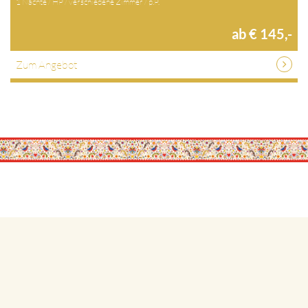
1 Nächte / HP / verschiedene Zimmer / p.P.
ab € 145,-
Zum Angebot