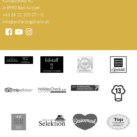
Kurhausplatz 62
A-8990 Bad Aussee
+43 36 22 525 07 - 0
info@erzherzogjohann.at