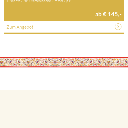
1 Nächte / HP / verschiedene Zimmer / p.P.
ab € 145,-
Zum Angebot