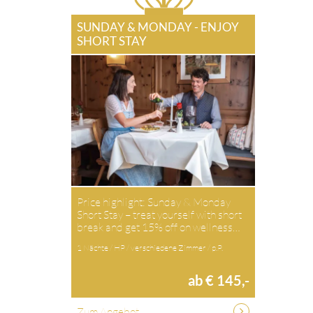
SUNDAY & MONDAY - ENJOY
SHORT STAY
Price highlight: Sunday & Monday
Short Stay – treat yourself with short
break and get 15% off on wellness…
1 Nächte / HP / verschiedene Zimmer / p.P.
ab € 145,-
Zum Angebot