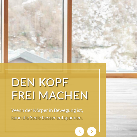
ÜBER DEN
DÄCHERN DER
KURSTADT
Schöner als im SKY SPA kann es im
Wolkenbett auch nicht sein, denn bei
so viel Himmel wird das Herz ganz
leicht und die Seele weit.
Zurück
Weiter