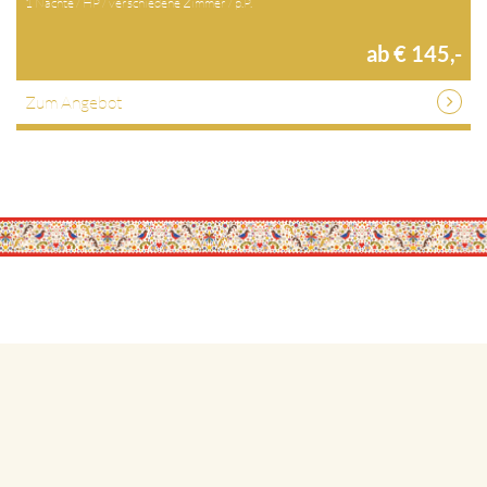
1 Nächte / HP / verschiedene Zimmer / p.P.
ab € 145,-
Zum Angebot