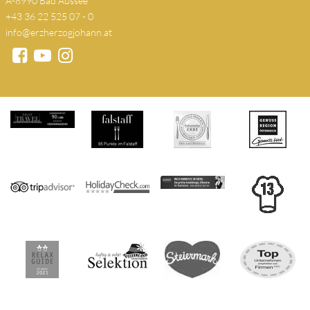
A-8990 Bad Aussee
+43 36 22 525 07 - 0
info@erzherzogjohann.at