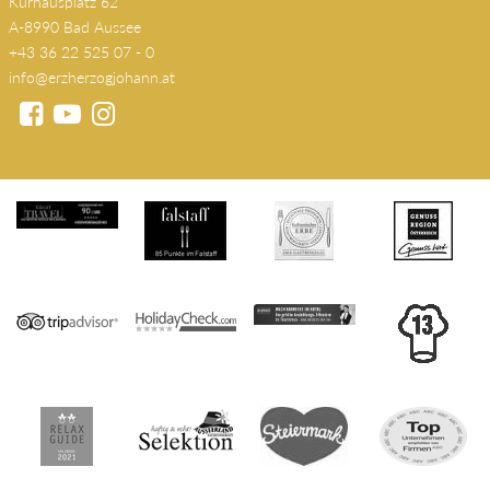
Kurhausplatz 62
A-8990 Bad Aussee
+43 36 22 525 07 - 0
info@erzherzogjohann.at