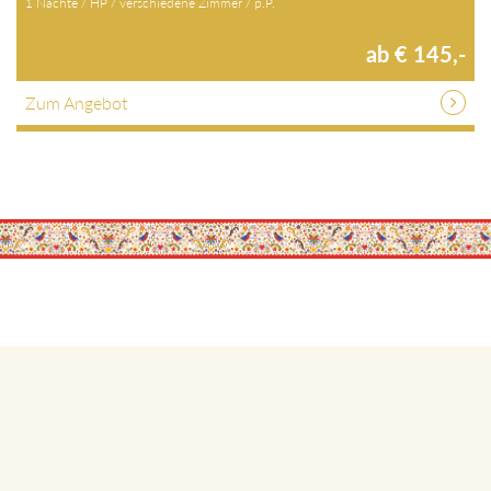
1 Nächte / HP / verschiedene Zimmer / p.P.
ab € 145,-
Zum Angebot