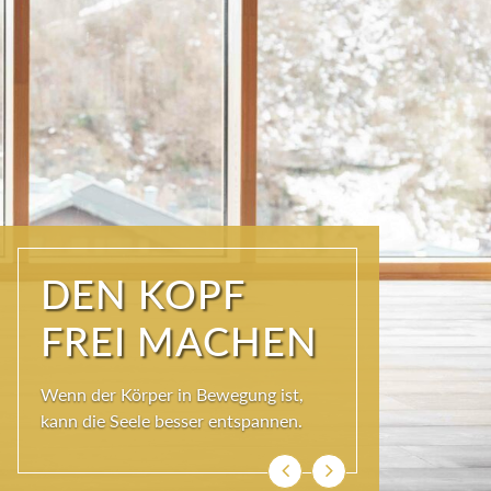
ÜBER DEN
DÄCHERN DER
KURSTADT
Schöner als im SKY SPA kann es im
Wolkenbett auch nicht sein, denn bei
so viel Himmel wird das Herz ganz
leicht und die Seele weit.
Zurück
Weiter