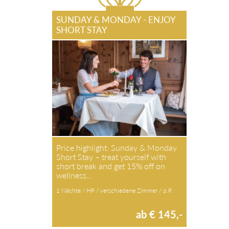
SUNDAY & MONDAY - ENJOY
SHORT STAY
Price highlight: Sunday & Monday
Short Stay – treat yourself with
short break and get 15% off on
wellness…
1 Nächte / HP / verschiedene Zimmer / p.P.
ab € 145,-