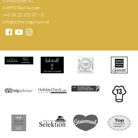
Kurhausplatz 62
A-8990 Bad Aussee
+43 36 22 525 07 - 0
info@erzherzogjohann.at