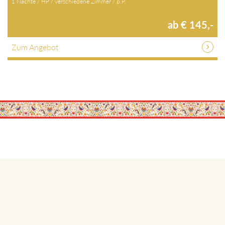
1 Nächte / HP / verschiedene Zimmer / p.P.
ab € 145,-
Zum Angebot